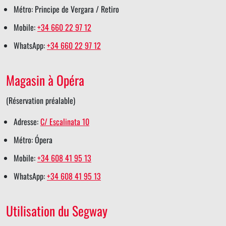
Métro: Principe de Vergara / Retiro
a
h
h
s
h
Mobile:
+34 660 22 97 12
r
a
a
h
a
WhatsApp:
+34 660 22 97 12
e
r
r
a
r
e
e
r
e
Magasin à Opéra
e
(Réservation préalable)
Adresse:
C/ Escalinata 10
Métro: Ópera
Mobile:
+34 608 41 95 13
WhatsApp:
+34 608 41 95 13
Utilisation du Segway