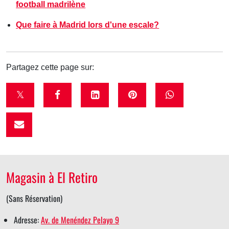
football madrilène
Que faire à Madrid lors d'une escale?
Partagez cette page sur:
t
f
l
p
w
w
a
i
i
h
i
c
n
n
a
t
e
k
t
t
t
b
e
e
s
Magasin à El Retiro
e
o
d
r
a
r
o
i
e
p
(Sans Réservation)
s
k
n
s
p
Adresse:
Av. de Menéndez Pelayo 9
h
s
s
t
s