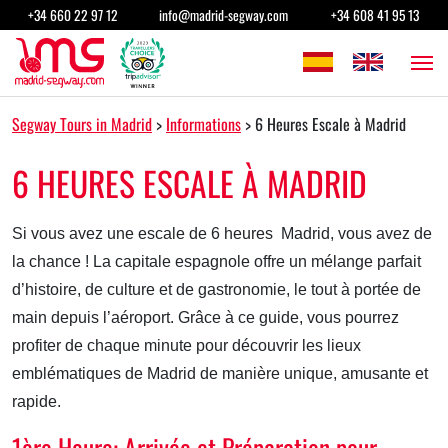
Passer au contenu
+34 660 22 97 12
info@madrid-segway.com
+34 608 41 95 13
Navigation principale
Segway Tours in Madrid
>
Informations
>
6 Heures Escale à Madrid
6 HEURES ESCALE À MADRID
Si vous avez une escale de 6 heures Madrid, vous avez de
la chance ! La capitale espagnole offre un mélange parfait
d’histoire, de culture et de gastronomie, le tout à portée de
main depuis l’aéroport. Grâce à ce guide, vous pourrez
profiter de chaque minute pour découvrir les lieux
emblématiques de Madrid de manière unique, amusante et
rapide.
1ère Heure: Arrivée et Préparation pour