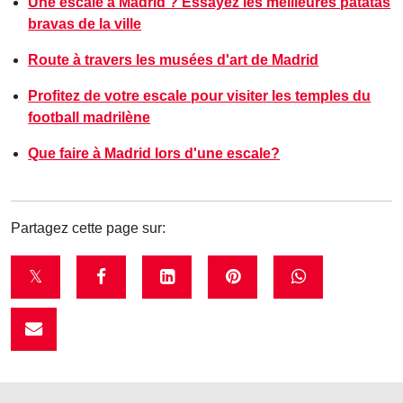
Une escale à Madrid ? Essayez les meilleures patatas
bravas de la ville
Route à travers les musées d'art de Madrid
Profitez de votre escale pour visiter les temples du
football madrilène
Que faire à Madrid lors d'une escale?
Partagez cette page sur:
t
f
l
p
w
w
a
i
i
h
i
c
n
n
a
t
e
k
t
t
t
b
e
e
s