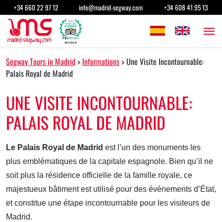
Passer au contenu
+34 660 22 97 12
info@madrid-segway.com
+34 608 41 95 13
Navigation principale
Segway Tours in Madrid
>
Informations
>
Une Visite Incontournable:
Palais Royal de Madrid
UNE VISITE INCONTOURNABLE:
PALAIS ROYAL DE MADRID
Le Palais Royal de Madrid
est l’un des monuments les
plus emblématiques de la capitale espagnole. Bien qu’il ne
soit plus la résidence officielle de la famille royale, ce
majestueux bâtiment est utilisé pour des événements d’État,
et constitue une étape incontournable pour les visiteurs de
Madrid.