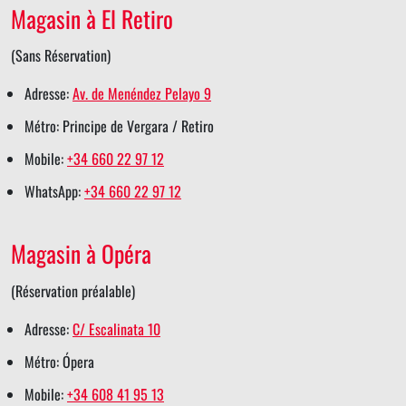
Magasin à El Retiro
e
o
d
r
a
r
o
i
e
p
(Sans Réservation)
s
k
n
s
p
Adresse:
Av. de Menéndez Pelayo 9
h
s
s
t
s
Métro: Principe de Vergara / Retiro
a
h
h
s
h
Mobile:
+34 660 22 97 12
r
a
a
h
a
WhatsApp:
+34 660 22 97 12
e
r
r
a
r
e
e
r
e
Magasin à Opéra
e
(Réservation préalable)
Adresse:
C/ Escalinata 10
Métro: Ópera
Mobile:
+34 608 41 95 13