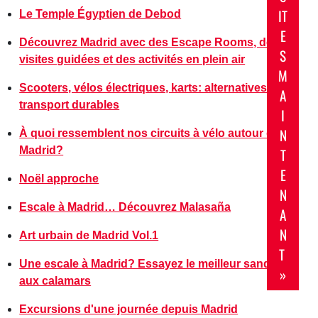
IT
Le Temple Égyptien de Debod
E
Découvrez Madrid avec des Escape Rooms, des
S
visites guidées et des activités en plein air
M
Scooters, vélos électriques, karts: alternatives de
A
transport durables
I
N
À quoi ressemblent nos circuits à vélo autour de
Madrid?
T
E
Noël approche
N
Escale à Madrid… Découvrez Malasaña
A
N
Art urbain de Madrid Vol.1
T
Une escale à Madrid? Essayez le meilleur sandwich
»
aux calamars
Excursions d'une journée depuis Madrid