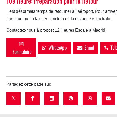
10e Heure: Préparation pour le Retour
Il est désormais temps de retourner à l’aéroport. Pour arrive
banlieue ou un taxi, en fonction de la distance et du trafic.
Contactez-nous à propos: 12 Heures Escale à Madrid:
WhatsApp
Email
Tél
Formulaire
Partagez cette page sur:
t
f
l
p
w
w
a
i
i
h
i
c
n
n
a