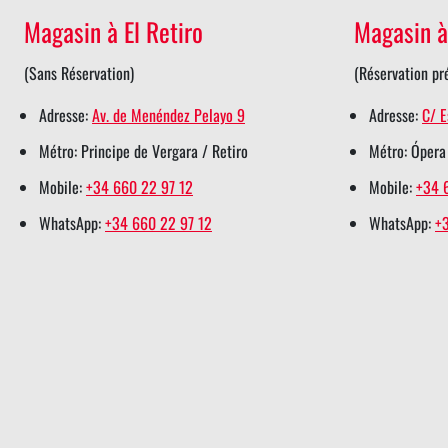
Magasin à El Retiro
Magasin à
t
e
k
t
t
t
b
e
e
s
(Sans Réservation)
(Réservation pr
e
o
d
r
a
Adresse:
Av. de Menéndez Pelayo 9
Adresse:
C/ E
r
o
i
e
p
Métro: Principe de Vergara / Retiro
Métro: Ópera
s
k
n
s
p
h
s
s
t
s
Mobile:
+34 660 22 97 12
Mobile:
+34 
a
h
h
s
h
WhatsApp:
+34 660 22 97 12
WhatsApp:
+
r
a
a
h
a
e
r
r
a
r
e
e
r
e
e