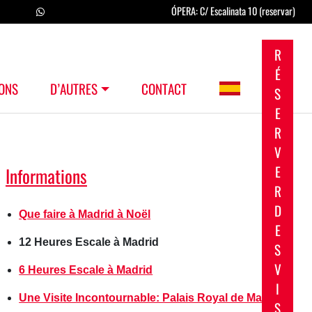
ÓPERA: C/ Escalinata 10 (reservar)
R
É
ONS
D’AUTRES
CONTACT
S
E
R
V
E
Informations
R
D
Que faire à Madrid à Noël
E
12 Heures Escale à Madrid
S
V
6 Heures Escale à Madrid
I
Une Visite Incontournable: Palais Royal de Madrid
S