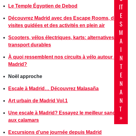
IT
Le Temple Égyptien de Debod
E
Découvrez Madrid avec des Escape Rooms, des
S
visites guidées et des activités en plein air
M
Scooters, vélos électriques, karts: alternatives de
A
transport durables
I
N
À quoi ressemblent nos circuits à vélo autour de
Madrid?
T
E
Noël approche
N
Escale à Madrid… Découvrez Malasaña
A
N
Art urbain de Madrid Vol.1
T
Une escale à Madrid? Essayez le meilleur sandwich
»
aux calamars
Excursions d'une journée depuis Madrid