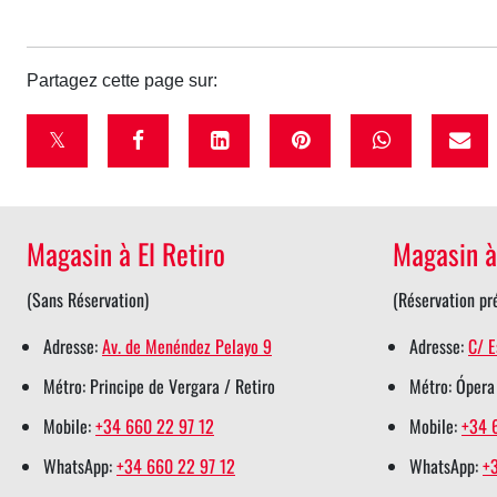
Partagez cette page sur:
t
f
l
p
w
w
a
i
i
h
i
c
n
n
a
Magasin à El Retiro
Magasin à
t
e
k
t
t
t
b
e
e
s
(Sans Réservation)
(Réservation pr
e
o
d
r
a
Adresse:
Av. de Menéndez Pelayo 9
Adresse:
C/ E
r
o
i
e
p
Métro: Principe de Vergara / Retiro
Métro: Ópera
s
k
n
s
p
h
s
s
t
s
Mobile:
+34 660 22 97 12
Mobile:
+34 
a
h
h
s
h
WhatsApp:
+34 660 22 97 12
WhatsApp:
+
r
a
a
h
a