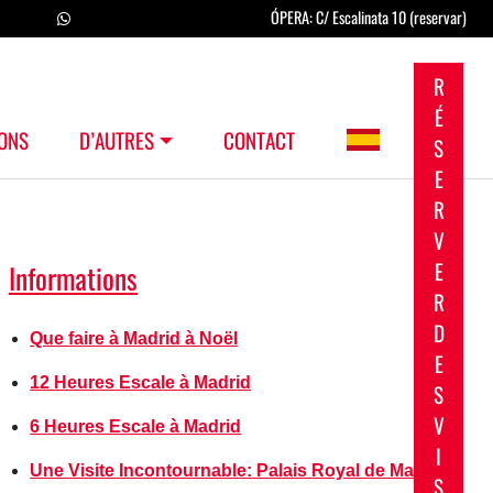
ÓPERA: C/ Escalinata 10 (reservar)
R
É
ONS
D’AUTRES
CONTACT
S
E
R
V
E
Informations
R
D
Que faire à Madrid à Noël
E
12 Heures Escale à Madrid
S
V
6 Heures Escale à Madrid
I
Une Visite Incontournable: Palais Royal de Madrid
S