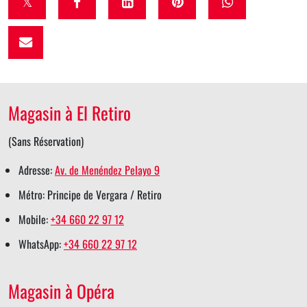
t
f
l
p
w
w
a
i
i
h
i
c
n
n
a
t
e
k
t
t
t
b
e
e
s
Magasin à El Retiro
e
o
d
r
a
r
o
i
e
p
(Sans Réservation)
s
k
n
s
p
Adresse:
Av. de Menéndez Pelayo 9
h
s
s
t
s
Métro: Principe de Vergara / Retiro
a
h
h
s
h
Mobile:
+34 660 22 97 12
r
a
a
h
a
WhatsApp:
+34 660 22 97 12
e
r
r
a
r
e
e
r
e
Magasin à Opéra
e