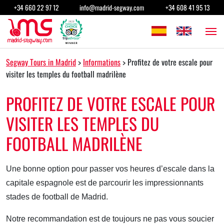
Passer au contenu
+34 660 22 97 12
info@madrid-segway.com
+34 608 41 95 13
Navigation principale
Segway Tours in Madrid
>
Informations
>
Profitez de votre escale pour
visiter les temples du football madrilène
PROFITEZ DE VOTRE ESCALE POUR
VISITER LES TEMPLES DU
FOOTBALL MADRILÈNE
Une bonne option pour passer vos heures d’escale dans la
capitale espagnole est de parcourir les impressionnants
stades de football de Madrid.
Notre recommandation est de toujours ne pas vous soucier