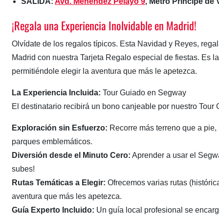
SALIDA:
Avd. Menéndez Pelayo 9
, Metro Príncipe de 
¡Regala una Experiencia Inolvidable en Madrid!
Olvídate de los regalos típicos. Esta Navidad y Reyes, reg
Madrid con nuestra Tarjeta Regalo especial de fiestas. Es l
permitiéndole elegir la aventura que más le apetezca.
La Experiencia Incluida:
Tour Guiado en Segway
El destinatario recibirá un bono canjeable por nuestro Tou
Exploración sin Esfuerzo:
Recorre más terreno que a pie, s
parques emblemáticos.
Diversión desde el Minuto Cero:
Aprender a usar el Segwa
subes!
Rutas Temáticas a Elegir:
Ofrecemos varias rutas (históric
aventura que más les apetezca.
Guía Experto Incluido:
Un guía local profesional se encarg