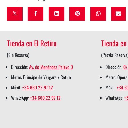
t
f
l
p
w
w
a
i
i
h
i
c
n
n
a
Tienda en El Retiro
Tienda en
t
e
k
t
t
t
b
e
e
s
(Sin Reserva)
(Previa Reserva
e
o
d
r
a
Dirección:
Av. de Menéndez Pelayo 9
Dirección:
C/
r
o
i
e
p
Metro: Principe de Vergara / Retiro
Metro: Ópera
s
k
n
s
p
h
s
s
t
s
Móvil:
+34 660 22 97 12
Móvil:
+34 6
a
h
h
s
h
WhatsApp:
+34 660 22 97 12
WhatsApp:
+
r
a
a
h
a
e
r
r
a
r
e
e
r
e