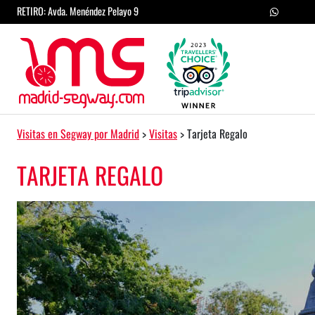
Saltar al contenido
RETIRO: Avda. Menéndez Pelayo 9
Navegación principal
Visitas en Segway por Madrid
>
Visitas
>
Tarjeta Regalo
TARJETA REGALO