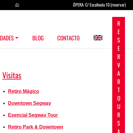
ÓPERA: C/ Escalinata 10 (reservar)
R
E
IDADES
BLOG
CONTACTO
S
E
R
V
A
Visitas
R
T
Retiro Mágico
O
Downtown Segway
U
R
Esencial Segway Tour
S
Retiro Park & Downtown
A