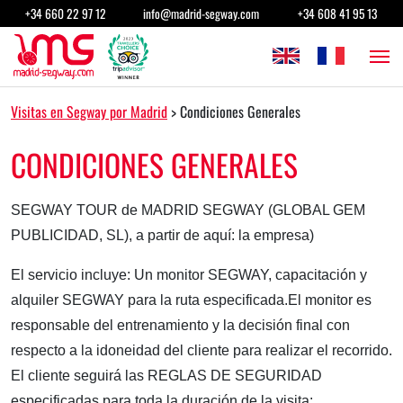
Saltar al contenido
+34 660 22 97 12
info@madrid-segway.com
+34 608 41 95 13
Navegación principal
Visitas en Segway por Madrid
>
Condiciones Generales
CONDICIONES GENERALES
SEGWAY TOUR de MADRID SEGWAY (GLOBAL GEM
PUBLICIDAD, SL), a partir de aquí: la empresa)
El servicio incluye: Un monitor SEGWAY, capacitación y
alquiler SEGWAY para la ruta especificada.El monitor es
responsable del entrenamiento y la decisión final con
respecto a la idoneidad del cliente para realizar el recorrido.
El cliente seguirá las REGLAS DE SEGURIDAD
especificadas para toda la duración de la visita: