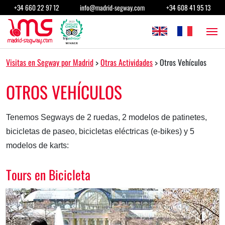
Saltar al contenido
+34 660 22 97 12
info@madrid-segway.com
+34 608 41 95 13
Navegación principal
Visitas en Segway por Madrid
>
Otras Actividades
>
Otros Vehículos
OTROS VEHÍCULOS
Tenemos Segways de 2 ruedas, 2 modelos de patinetes,
bicicletas de paseo, bicicletas eléctricas (e-bikes) y 5
modelos de karts:
Tours en Bicicleta