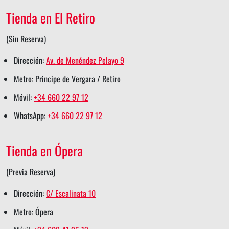
t
b
e
e
s
Tienda en El Retiro
e
o
d
r
a
r
o
i
e
p
(Sin Reserva)
s
k
n
s
p
Dirección:
Av. de Menéndez Pelayo 9
h
s
s
t
s
Metro: Principe de Vergara / Retiro
a
h
h
s
h
Móvil:
+34 660 22 97 12
r
a
a
h
a
WhatsApp:
+34 660 22 97 12
e
r
r
a
r
e
e
r
e
Tienda en Ópera
e
(Previa Reserva)
Dirección:
C/ Escalinata 10
Metro: Ópera