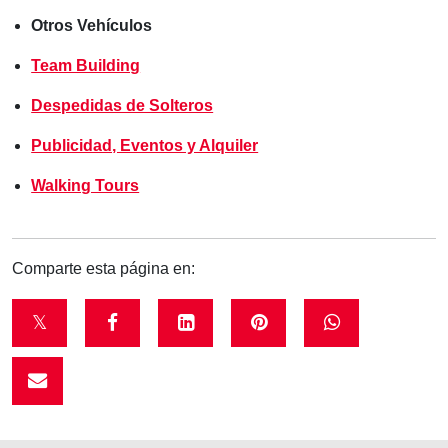
Otros Vehículos
Team Building
Despedidas de Solteros
Publicidad, Eventos y Alquiler
Walking Tours
Comparte esta página en:
t
f
l
p
w
w
a
i
i
h
i
c
n
n
a
t
e
k
t
t