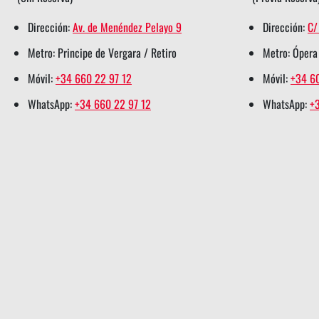
e
o
d
r
a
Dirección:
Av. de Menéndez Pelayo 9
Dirección:
C/
r
o
i
e
p
Metro: Principe de Vergara / Retiro
Metro: Ópera
s
k
n
s
p
h
s
s
t
s
Móvil:
+34 660 22 97 12
Móvil:
+34 6
a
h
h
s
h
WhatsApp:
+34 660 22 97 12
WhatsApp:
+
r
a
a
h
a
e
r
r
a
r
e
e
r
e
e