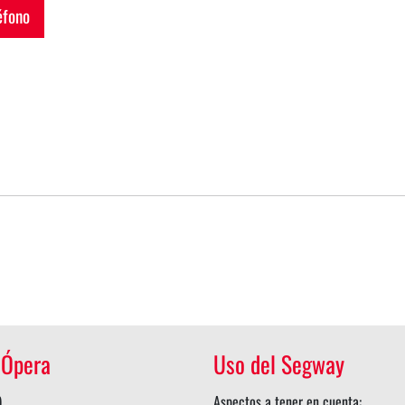
fono
 Ópera
Uso del Segway
)
Aspectos a tener en cuenta: