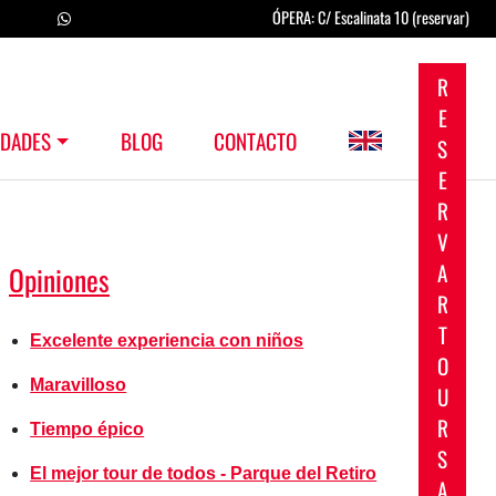
ÓPERA: C/ Escalinata 10 (reservar)
R
E
IDADES
BLOG
CONTACTO
S
E
R
V
A
Opiniones
R
T
Excelente experiencia con niños
O
Maravilloso
U
R
Tiempo épico
S
El mejor tour de todos - Parque del Retiro
A