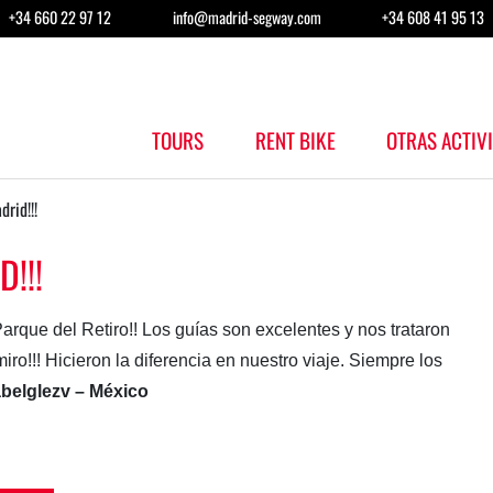
+34 660 22 97 12
info@madrid-segway.com
+34 608 41 95 13
TOURS
RENT BIKE
OTRAS ACTIV
rid!!!
!!!
rque del Retiro!! Los guías son excelentes y nos trataron
iro!!! Hicieron la diferencia en nuestro viaje. Siempre los
abelglezv – México