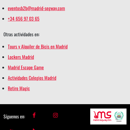
eventosb2b@madrid-segway.com
+34 656 97 03 65
Otras actividades en:
Tours y Alquiler de Bicis en Madrid
Lockers Madrid
Madrid Escape Game
Actividades Colegios Madrid
Retiro Magic
f
i
Síguenos en:
a
n