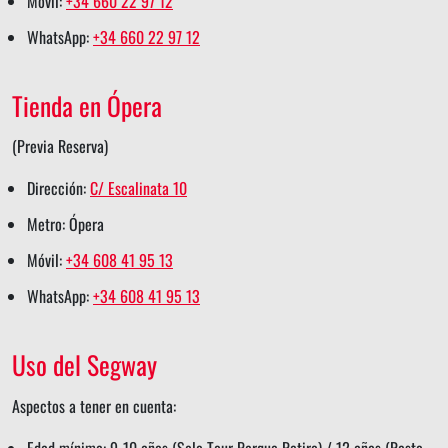
Móvil:
+34 660 22 97 12
r
a
a
h
a
WhatsApp:
+34 660 22 97 12
e
r
r
a
r
e
e
r
e
Tienda en Ópera
e
(Previa Reserva)
Dirección:
C/ Escalinata 10
Metro: Ópera
Móvil:
+34 608 41 95 13
WhatsApp:
+34 608 41 95 13
Uso del Segway
Aspectos a tener en cuenta:
Edad mínima: 9-10 años (Solo Tour Parque Retiro) / 12 años (Resto