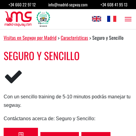
Saltar al contenido
+34 660 22 97 12
info@madrid-segway.com
+34 608 41 95 13
Navegación principal
Visitas en Segway por Madrid
>
Características
>
Seguro y Sencillo
SEGURO Y SENCILLO
Con un sencillo training de 5-10 minutos podrás manejar tu
segway.
Contáctanos acerca de: Seguro y Sencillo: